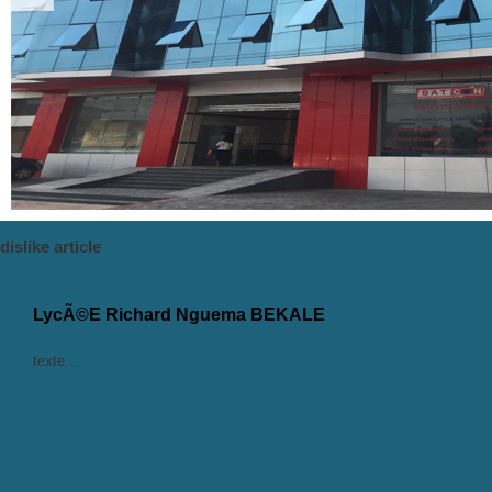
dislike article
LycÃ©e Richard Nguema BEKALE
texte...